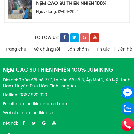
NỆM CAO SU THIÊN NHIÊN 100%
Ngày đăng: 12-06-2024
FOLLOW US:
Trang chủ
Về chúng tôi
Sản phẩm
Tin tức
Liên hệ
NỆM CAO SU THIÊN NHIÊN 100% JUMIKING
Địa chỉ: Thửa đất số 777, tờ bản đồ số 8, Ấp Mới 2, Xã Mỹ Hạnh
Nam, Huyện Đức Hòa, Tỉnh Long An
Hotline:
0867.820.920
Email:
nemjumiking@gmail.com
Website:
nemjumiking.vn
Kết nối: